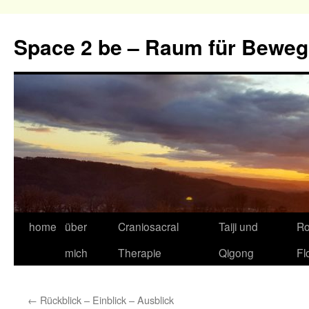
Zum
Inhalt
Space 2 be – Raum für Bewe
springen
home
über
Craniosacral
Taiji und
R
mich
Therapie
Qigong
Fl
←
Rückblick – Einblick – Ausblick